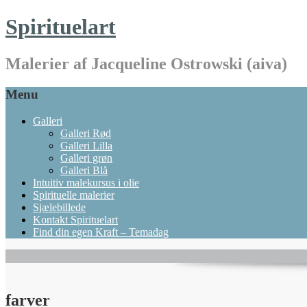
Spirituelart
Malerier af Jacqueline Ostrowski (aiva)
Menu
Galleri
Galleri Rød
Galleri Lilla
Galleri grøn
Galleri Blå
Intuitiv malekursus i olie
Spirituelle malerier
Sjælebillede
Kontakt Spirituelart
Find din egen Kraft – Temadag
farver